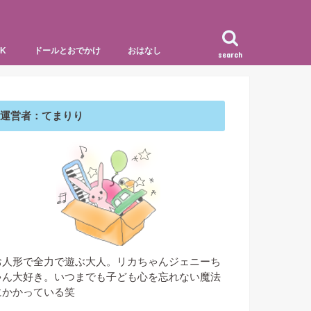
K
ドールとおでかけ
おはなし
search
記録
ス制作記
ッセイ
世界をめぐる
日本をめぐる
マリーと、るい
喫茶ヤンバルクイナ
ヘアメイクスタジオ
ナインとフロゥ
バービーとロン
運営者：てまりり
お人形で全力で遊ぶ大人。リカちゃんジェニーち
ゃん大好き。いつまでも子ども心を忘れない魔法
にかかっている笑