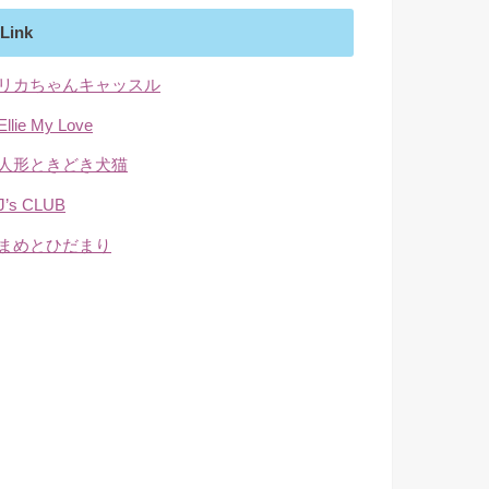
Link
■リカちゃんキャッスル
Ellie My Love
■人形ときどき犬猫
J’s CLUB
■まめとひだまり