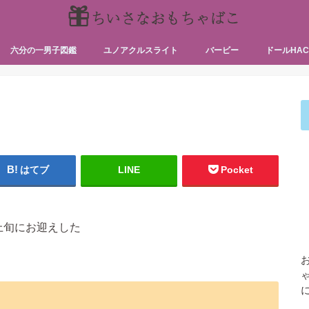
六分の一男子図鑑
ユノアクルスライト
バービー
ドールHAC
ちゃん編）
ちゃん編）
カスタムの
ドールハウ
気まぐれエ
はてブ
LINE
Pocket
上旬にお迎えした