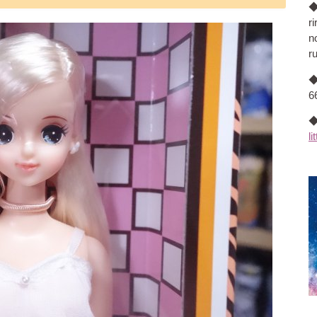
◆
r
n
r
◆
66
◆
li