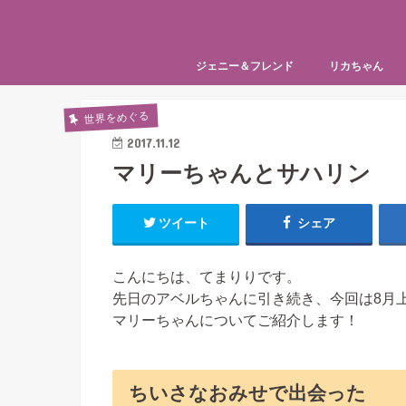
ジェニー＆フレンド
リカちゃん
おむかえ（ジェニー編）
お誕生日（ジェニー編）
おむかえ（リカ
お誕生日（リカ
世界をめぐる
2017.11.12
マリーちゃんとサハリン
ツイート
シェア
こんにちは、てまりりです。
先日のアベルちゃんに引き続き、今回は8月
マリーちゃんについてご紹介します！
ちいさなおみせで出会った