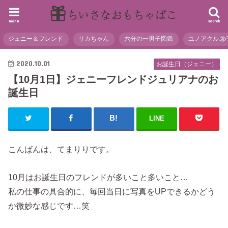
menu
search
ジェニー＆フレンド
リカちゃん
六分の一男子図鑑
ユノアクルス
2020.10.01
お誕生日（ジェニー）
【10月1日】ジェニーフレンドジュリアナのお
誕生日
LINE
こんばんは、てまりりです。
10月はお誕生日のフレンドが多いこと多いこと…
私の仕事の具合的に、毎回当日に写真をUPできるかどう
か微妙な感じです…笑