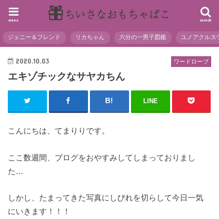
menu
search
ジェニー＆フレンド
リカちゃん
六分の一男子図鑑
ユノアクルス
2020.10.03
ワードローブ
エキゾチックなサヤカちん
LINE
こんにちは、てまりりです。
ここ数週間、ブログをおやすみしてしまっておりまし
た…
しかし、たまってきた写真にしびれを切らして今日一気
にいきます！！！