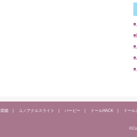
■
■
子図鑑
ユノアクルスライト
バービー
ドールHACK
ドール
©Co