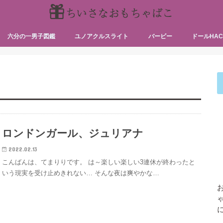
六分の一男子図鑑
ユノアクルスライト
バービー
ドールHAC
ちゃん編）
ちゃん編）
カスタムの
ドールハウ
気まぐれエ
ロンドンガール、ジュリアナ
2022.02.13
こんばんは、てまりりです。 は～楽しい楽しい3連休が終わったと
いう現実を受け止めきれない… そんな夜は爽やかな…