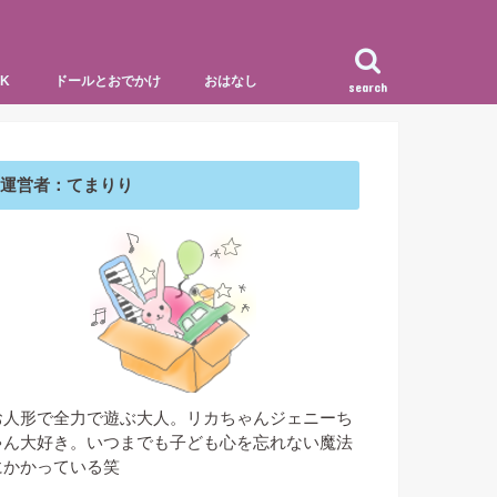
K
ドールとおでかけ
おはなし
search
記録
ス制作記
ッセイ
世界をめぐる
日本をめぐる
マリーと、るい
喫茶ヤンバルクイナ
ヘアメイクスタジオ
ナインとフロゥ
バービーとロン
運営者：てまりり
お人形で全力で遊ぶ大人。リカちゃんジェニーち
ゃん大好き。いつまでも子ども心を忘れない魔法
にかかっている笑