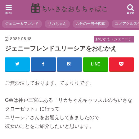
menu
search
ジェニー＆フレンド
リカちゃん
六分の一男子図鑑
ユノアクルス
2022.05.12
おむかえ（ジェニー）
ジェニーフレンドユリーシアをおむかえ
LINE
ご無沙汰しております、てまりりです。
GWは神戸三宮にある「リカちゃんキャッスルのちいさな
クローゼット」に行って
ユリーシアさんをお迎えしてきましたので
彼女のことをご紹介したいと思います。