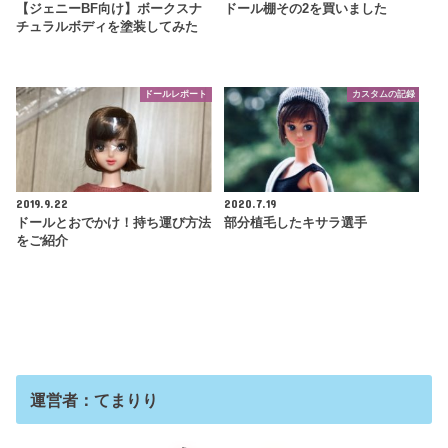
【ジェニーBF向け】ボークスナ
ドール棚その2を買いました
チュラルボディを塗装してみた
ドールレポート
カスタムの記録
2019.9.22
2020.7.19
ドールとおでかけ！持ち運び方法
部分植毛したキサラ選手
をご紹介
運営者：てまりり