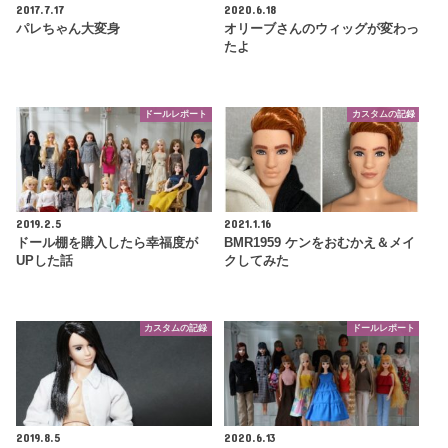
2017.7.17
2020.6.18
パレちゃん大変身
オリーブさんのウィッグが変わっ
たよ
ドールレポート
カスタムの記録
2019.2.5
2021.1.16
ドール棚を購入したら幸福度が
BMR1959 ケンをおむかえ＆メイ
UPした話
クしてみた
カスタムの記録
ドールレポート
2019.8.5
2020.6.13