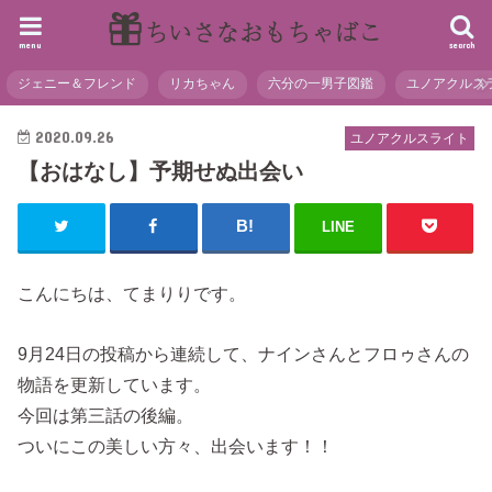
menu
search
ジェニー＆フレンド
リカちゃん
六分の一男子図鑑
ユノアクルス
2020.09.26
ユノアクルスライト
【おはなし】予期せぬ出会い
LINE
こんにちは、てまりりです。
9月24日の投稿から連続して、ナインさんとフロゥさんの
物語を更新しています。
今回は第三話の後編。
ついにこの美しい方々、出会います！！