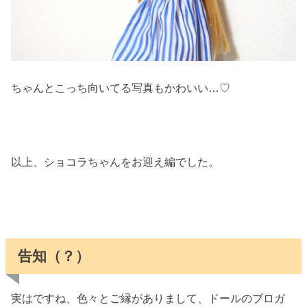
ちゃんとこっち向いてる写真もかわいい…♡
以上、ショコラちゃんをお迎え編でした。
告知（？）
実はですね、色々とご縁がありまして、ドールのブロガ