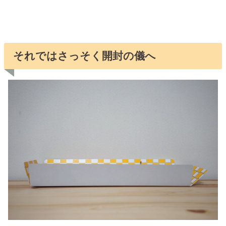
それではさっそく開封の儀へ