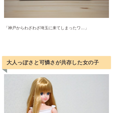
「神戸からわざわざ埼玉に来てしまったワ…」
大人っぽさと可憐さが共存した女の子