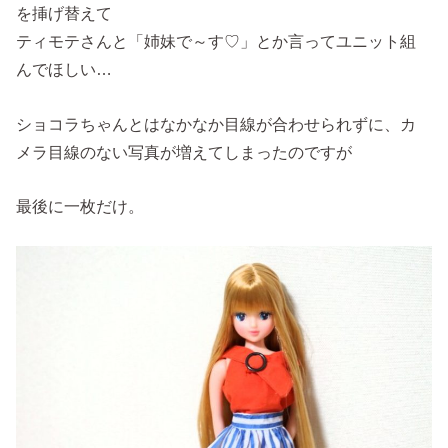
を挿げ替えて
ティモテさんと「姉妹で～す♡」とか言ってユニット組
んでほしい…
ショコラちゃんとはなかなか目線が合わせられずに、カ
メラ目線のない写真が増えてしまったのですが
最後に一枚だけ。