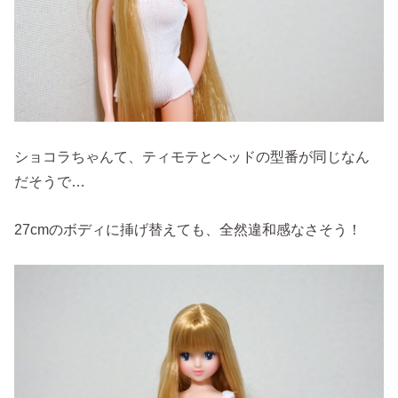
ショコラちゃんて、ティモテとヘッドの型番が同じなん
だそうで…
27cmのボディに挿げ替えても、全然違和感なさそう！