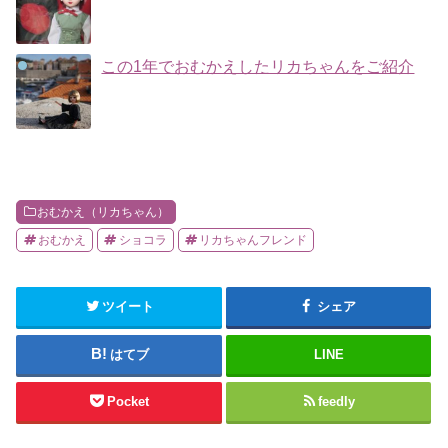
この1年でおむかえしたリカちゃんをご紹介
おむかえ（リカちゃん）
おむかえ
ショコラ
リカちゃんフレンド
ツイート
シェア
はてブ
LINE
Pocket
feedly