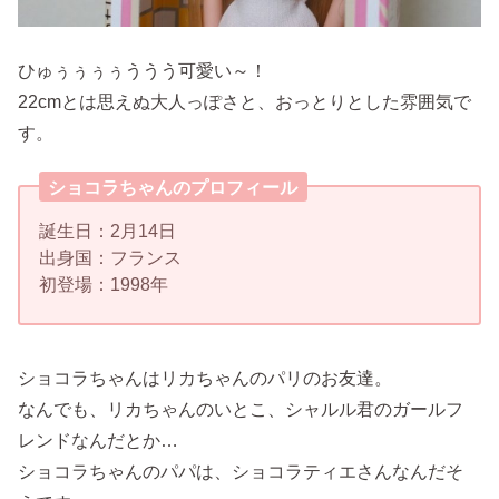
ひゅぅぅぅぅううう可愛い～！
22cmとは思えぬ大人っぽさと、おっとりとした雰囲気で
す。
ショコラちゃんのプロフィール
誕生日：2月14日
出身国：フランス
初登場：1998年
ショコラちゃんはリカちゃんのパリのお友達。
なんでも、リカちゃんのいとこ、シャルル君のガールフ
レンドなんだとか…
ショコラちゃんのパパは、ショコラティエさんなんだそ