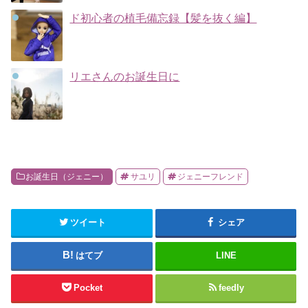
ド初心者の植毛備忘録【髪を抜く編】
リエさんのお誕生日に
お誕生日（ジェニー）
サユリ
ジェニーフレンド
ツイート
シェア
はてブ
LINE
Pocket
feedly