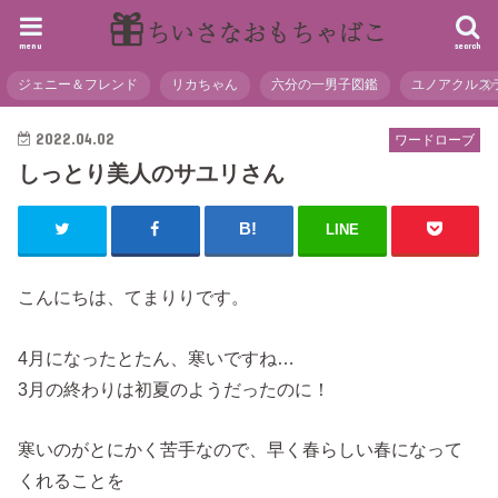
menu
search
ジェニー＆フレンド
リカちゃん
六分の一男子図鑑
ユノアクルス
2022.04.02
ワードローブ
しっとり美人のサユリさん
LINE
こんにちは、てまりりです。
4月になったとたん、寒いですね…
3月の終わりは初夏のようだったのに！
寒いのがとにかく苦手なので、早く春らしい春になって
くれることを